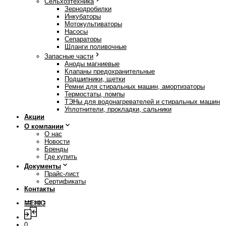
Сельхозтехника
Зернодробилки
Инкубаторы
Мотокультиваторы
Насосы
Сепараторы
Шланги поливочные
Запасные части
Аноды магниевые
Клапаны предохранительные
Подшипники, щетки
Ремни для стиральных машин, амортизаторы
Термостаты, помпы
ТЭНы для водонагревателей и стиральных машин
Уплотнители, прокладки, сальники
Акции
О компании
О нас
Новости
Бренды
Где купить
Документы
Прайс-лист
Сертификаты
Контакты
МЕНЮ
0