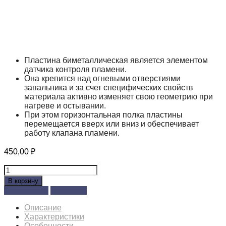
Пластина биметаллическая является элементом
датчика контроля пламени.
Она крепится над огневыми отверстиями
запальника и за счет специфических свойств
материала активно изменяет свою геометрию при
нагреве и остывании.
При этом горизонтальная полка пластины
перемещается вверх или вниз и обеспечивает
работу клапана пламени.
450,00
₽
Количество
товара
В корзину
Биметаллическая
Позвонить
Сравнить
пластина
САБК(запальник)
Описание
Характеристики
Особенности