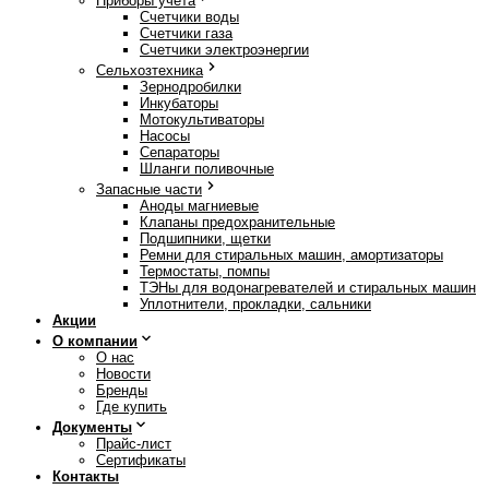
Приборы учета
Счетчики воды
Счетчики газа
Счетчики электроэнергии
Сельхозтехника
Зернодробилки
Инкубаторы
Мотокультиваторы
Насосы
Сепараторы
Шланги поливочные
Запасные части
Аноды магниевые
Клапаны предохранительные
Подшипники, щетки
Ремни для стиральных машин, амортизаторы
Термостаты, помпы
ТЭНы для водонагревателей и стиральных машин
Уплотнители, прокладки, сальники
Акции
О компании
О нас
Новости
Бренды
Где купить
Документы
Прайс-лист
Сертификаты
Контакты