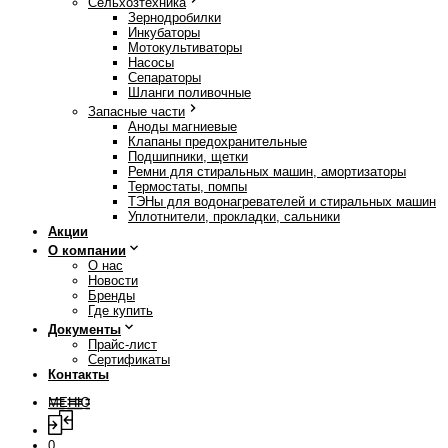
Сельхозтехника
Зернодробилки
Инкубаторы
Мотокультиваторы
Насосы
Сепараторы
Шланги поливочные
Запасные части
Аноды магниевые
Клапаны предохранительные
Подшипники, щетки
Ремни для стиральных машин, амортизаторы
Термостаты, помпы
ТЭНы для водонагревателей и стиральных машин
Уплотнители, прокладки, сальники
Акции
О компании
О нас
Новости
Бренды
Где купить
Документы
Прайс-лист
Сертификаты
Контакты
МЕНЮ
0