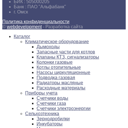
БИК :
505000205
Банк :
ПАО "Альфабанк"
г.
Омск
Политика конфиденциальности
©
webdevelopment
- Разработка сайта
Каталог
Климатическое оборудование
Дымоходы
Запасные части для котлов
Клапаны КТЗ, сигнализаторы
Колонки газовые
Котлы отопительные
Насосы циркуляционные
Подводка газовая
Радиаторы масляные
Расходные материалы
Приборы учета
Счетчики воды
Счетчики газа
Счетчики электроэнергии
Сельхозтехника
Зернодробилки
Инкубаторы