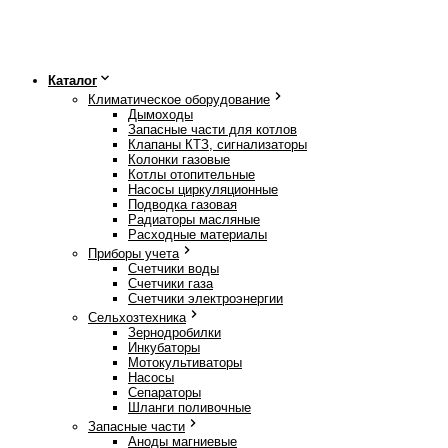
Каталог
Климатическое оборудование
Дымоходы
Запасные части для котлов
Клапаны КТЗ, сигнализаторы
Колонки газовые
Котлы отопительные
Насосы циркуляционные
Подводка газовая
Радиаторы масляные
Расходные материалы
Приборы учета
Счетчики воды
Счетчики газа
Счетчики электроэнергии
Сельхозтехника
Зернодробилки
Инкубаторы
Мотокультиваторы
Насосы
Сепараторы
Шланги поливочные
Запасные части
Аноды магниевые