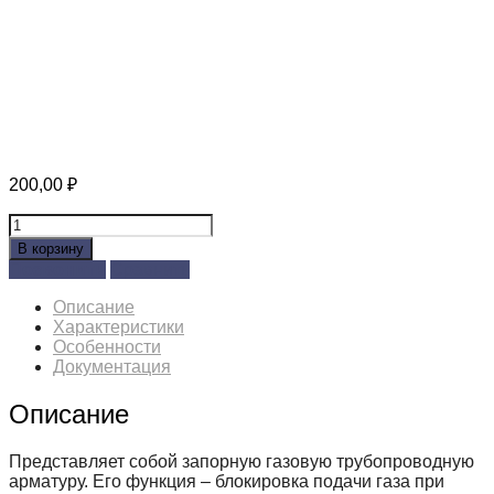
200,00
₽
Количество
товара
В корзину
Клапан
Позвонить
Сравнить
КТЗ-20-
0,6
Описание
ВР-
Характеристики
ВР
Особенности
Документация
Описание
Представляет собой запорную газовую трубопроводную
арматуру. Его функция – блокировка подачи газа при