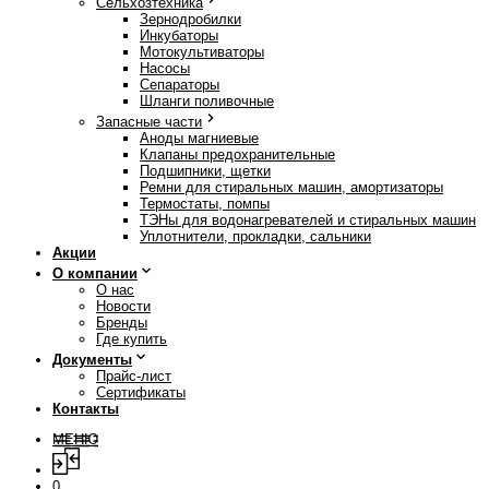
Сельхозтехника
Зернодробилки
Инкубаторы
Мотокультиваторы
Насосы
Сепараторы
Шланги поливочные
Запасные части
Аноды магниевые
Клапаны предохранительные
Подшипники, щетки
Ремни для стиральных машин, амортизаторы
Термостаты, помпы
ТЭНы для водонагревателей и стиральных машин
Уплотнители, прокладки, сальники
Акции
О компании
О нас
Новости
Бренды
Где купить
Документы
Прайс-лист
Сертификаты
Контакты
МЕНЮ
0