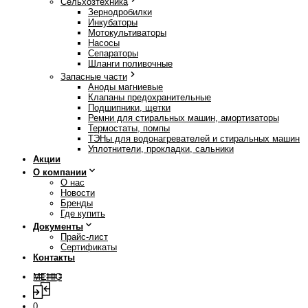
Сельхозтехника
Зернодробилки
Инкубаторы
Мотокультиваторы
Насосы
Сепараторы
Шланги поливочные
Запасные части
Аноды магниевые
Клапаны предохранительные
Подшипники, щетки
Ремни для стиральных машин, амортизаторы
Термостаты, помпы
ТЭНы для водонагревателей и стиральных машин
Уплотнители, прокладки, сальники
Акции
О компании
О нас
Новости
Бренды
Где купить
Документы
Прайс-лист
Сертификаты
Контакты
МЕНЮ
0