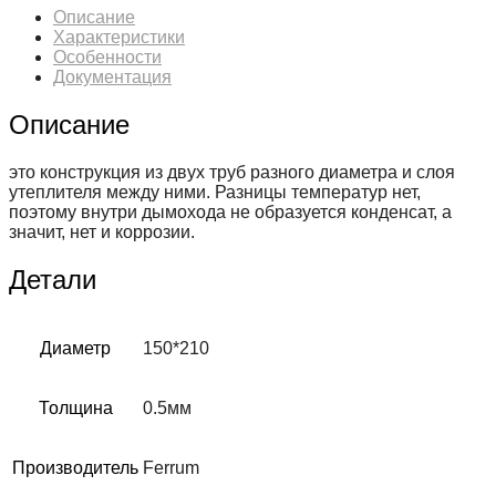
(430/0,5мм+оц)
Описание
Ф150х210
Характеристики
Особенности
Документация
Описание
это конструкция из двух труб разного диаметра и слоя
утеплителя между ними. Разницы температур нет,
поэтому внутри дымохода не образуется конденсат, а
значит, нет и коррозии.
Детали
Диаметр
150*210
Толщина
0.5мм
Производитель
Ferrum