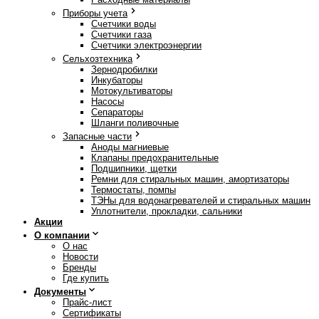
Приборы учета
Счетчики воды
Счетчики газа
Счетчики электроэнергии
Сельхозтехника
Зернодробилки
Инкубаторы
Мотокультиваторы
Насосы
Сепараторы
Шланги поливочные
Запасные части
Аноды магниевые
Клапаны предохранительные
Подшипники, щетки
Ремни для стиральных машин, амортизаторы
Термостаты, помпы
ТЭНы для водонагревателей и стиральных машин
Уплотнители, прокладки, сальники
Акции
О компании
О нас
Новости
Бренды
Где купить
Документы
Прайс-лист
Сертификаты