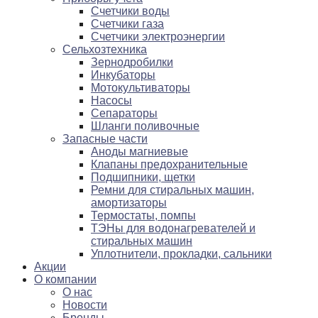
Счетчики воды
Счетчики газа
Счетчики электроэнергии
Сельхозтехника
Зернодробилки
Инкубаторы
Мотокультиваторы
Насосы
Сепараторы
Шланги поливочные
Запасные части
Аноды магниевые
Клапаны предохранительные
Подшипники, щетки
Ремни для стиральных машин,
амортизаторы
Термостаты, помпы
ТЭНы для водонагревателей и
стиральных машин
Уплотнители, прокладки, сальники
Акции
О компании
О нас
Новости
Бренды