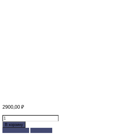
2900,00
₽
Количество
товара
В корзину
Сэндвич
Позвонить
Сравнить
1,0м.