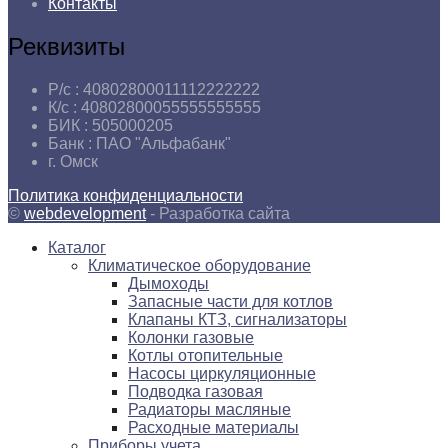
Контакты
Реквизиты
Р/с :
40802800011112222222
К/с :
40802800055555555555
БИК :
505000205
Банк :
ПАО "Альфабанк"
г.
Омск
Политика конфиденциальности
©
webdevelopment
- Разработка сайта
Каталог
Климатическое оборудование
Дымоходы
Запасные части для котлов
Клапаны КТЗ, сигнализаторы
Колонки газовые
Котлы отопительные
Насосы циркуляционные
Подводка газовая
Радиаторы масляные
Расходные материалы
Приборы учета