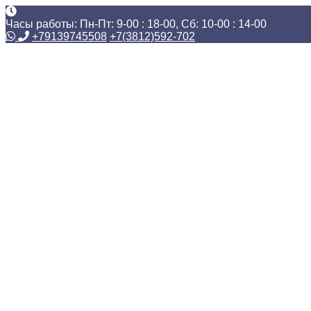
Часы работы: Пн-Пт: 9-00 : 18-00, Сб: 10-00 : 14-00
+79139745508
+7(3812)592-702