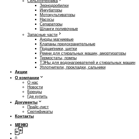
Сельхозтехника
Зернодробилки
Инкубаторы
Мотокультиваторы
Насосы
Сепараторы
Шланги поливочные
Запасные части
Аноды магниевые
Клапаны предохранительные
Подшипники, щетки
Ремни для стиральных машин, амортизаторы
Термостаты, помпы
ТЭНы для водонагревателей и стиральных машин
Уплотнители, прокладки, сальники
Акции
О компании
О нас
Новости
Бренды
Где купить
Документы
Прайс-лист
Сертификаты
Контакты
МЕНЮ
0