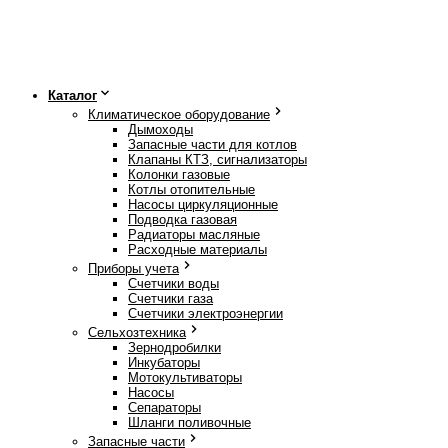
Каталог
Климатическое оборудование
Дымоходы
Запасные части для котлов
Клапаны КТЗ, сигнализаторы
Колонки газовые
Котлы отопительные
Насосы циркуляционные
Подводка газовая
Радиаторы масляные
Расходные материалы
Приборы учета
Счетчики воды
Счетчики газа
Счетчики электроэнергии
Сельхозтехника
Зернодробилки
Инкубаторы
Мотокультиваторы
Насосы
Сепараторы
Шланги поливочные
Запасные части