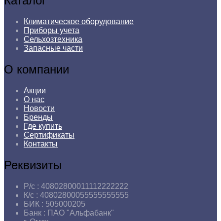
Каталог
Климатическое оборудование
Приборы учета
Сельхозтехника
Запасные части
О компании
Акции
О нас
Новости
Бренды
Где купить
Сертификаты
Контакты
Реквизиты
Р/с :
40802800011112222222
К/с :
40802800055555555555
БИК :
505000205
Банк :
ПАО "Альфабанк"