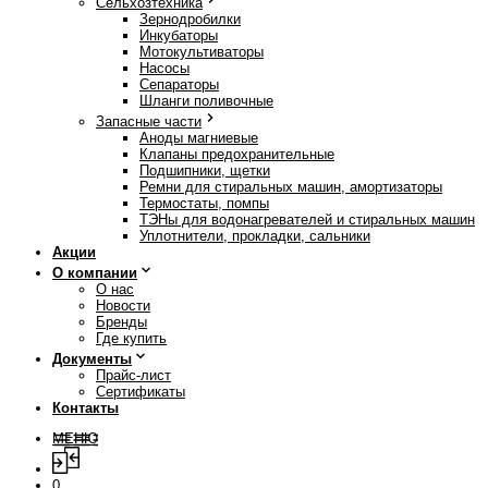
Сельхозтехника
Зернодробилки
Инкубаторы
Мотокультиваторы
Насосы
Сепараторы
Шланги поливочные
Запасные части
Аноды магниевые
Клапаны предохранительные
Подшипники, щетки
Ремни для стиральных машин, амортизаторы
Термостаты, помпы
ТЭНы для водонагревателей и стиральных машин
Уплотнители, прокладки, сальники
Акции
О компании
О нас
Новости
Бренды
Где купить
Документы
Прайс-лист
Сертификаты
Контакты
МЕНЮ
0