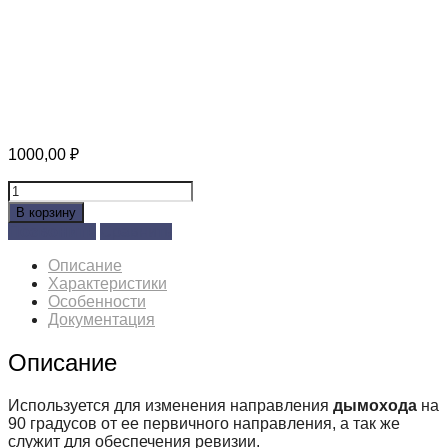
1000,00
₽
Количество
товара
В корзину
Тройник-
Позвонить
Сравнить
Д
(430/0,5
Описание
мм)
Характеристики
Ф130
Особенности
Документация
Описание
Используется для изменения направления
дымохода
на
90 градусов от ее первичного направления, а так же
служит для обеспечения ревизии.