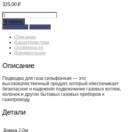
325,00
₽
Количество
товара
В корзину
Подводка
Позвонить
Сравнить
гибкая
газ
Описание
G1/2
Характеристики
ГГ
Особенности
нерж.
Документация
2,0м.
Описание
Подводка для газа сильфонная — это
высококачественный продукт, который обеспечивает
безопасное и надежное подключение газовых котлов,
колонок и других бытовых газовых приборов к
газопроводу.
Детали
Длина
2.0м