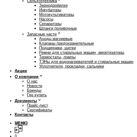
Сельхозтехника
Зернодробилки
Инкубаторы
Мотокультиваторы
Насосы
Сепараторы
Шланги поливочные
Запасные части
Аноды магниевые
Клапаны предохранительные
Подшипники, щетки
Ремни для стиральных машин, амортизаторы
Термостаты, помпы
ТЭНы для водонагревателей и стиральных машин
Уплотнители, прокладки, сальники
Акции
О компании
О нас
Новости
Бренды
Где купить
Документы
Прайс-лист
Сертификаты
Контакты
МЕНЮ
0