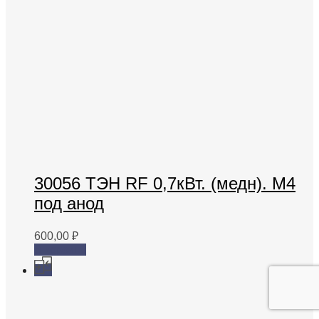
30056 ТЭН RF 0,7кВт. (медн). M4
под анод
600,00
₽
В корзину