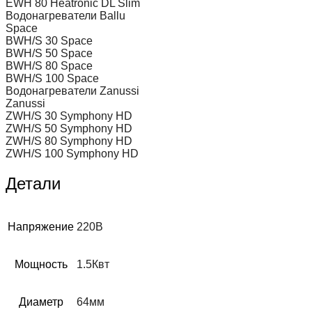
EWH 80 Heatronic DL Slim
Водонагреватели Ballu
Space
BWH/S 30 Space
BWH/S 50 Space
BWH/S 80 Space
BWH/S 100 Space
Водонагреватели Zanussi
Zanussi
ZWH/S 30 Symphony HD
ZWH/S 50 Symphony HD
ZWH/S 80 Symphony HD
ZWH/S 100 Symphony HD
Детали
Напряжение
220В
Мощность
1.5Квт
Диаметр
64мм