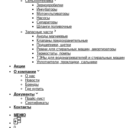
Сельхозтехника
Зернодробилки
Инкубаторы
Мотокультиваторы
Насосы
Сепараторы
Шланги поливочные
Запасные части
Аноды магниевые
Клапаны предохранительные
Подшипники, щетки
Ремни для стиральных машин, амортизаторы
Термостаты, помпы
ТЭНы для водонагревателей и стиральных машин
Уплотнители, прокладки, сальники
Акции
О компании
О нас
Новости
Бренды
Где купить
Документы
Прайс-лист
Сертификаты
Контакты
МЕНЮ
0