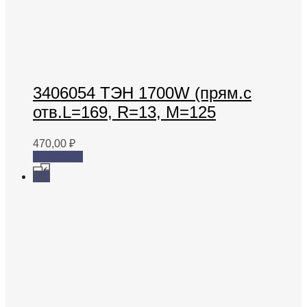
3406054 ТЭН 1700W (прям.с
отв.L=169, R=13, M=125
470,00
₽
В корзину