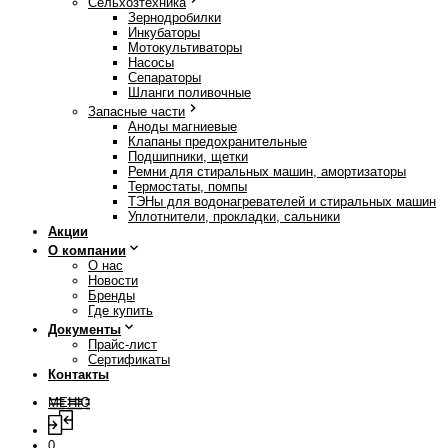
Сельхозтехника
Зернодробилки
Инкубаторы
Мотокультиваторы
Насосы
Сепараторы
Шланги поливочные
Запасные части
Аноды магниевые
Клапаны предохранительные
Подшипники, щетки
Ремни для стиральных машин, амортизаторы
Термостаты, помпы
ТЭНы для водонагревателей и стиральных машин
Уплотнители, прокладки, сальники
Акции
О компании
О нас
Новости
Бренды
Где купить
Документы
Прайс-лист
Сертификаты
Контакты
МЕНЮ
0