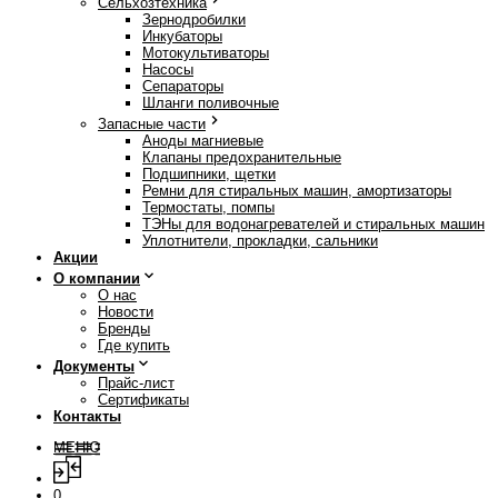
Сельхозтехника
Зернодробилки
Инкубаторы
Мотокультиваторы
Насосы
Сепараторы
Шланги поливочные
Запасные части
Аноды магниевые
Клапаны предохранительные
Подшипники, щетки
Ремни для стиральных машин, амортизаторы
Термостаты, помпы
ТЭНы для водонагревателей и стиральных машин
Уплотнители, прокладки, сальники
Акции
О компании
О нас
Новости
Бренды
Где купить
Документы
Прайс-лист
Сертификаты
Контакты
МЕНЮ
0