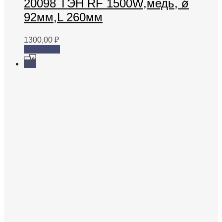
20098 ТЭН RF 1500W,медь, ǿ
92мм,L 260мм
1300,00
₽
В корзину