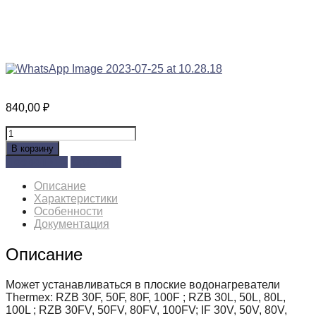
840,00
₽
Количество
товара
В корзину
30096
Позвонить
Сравнить
ТЭН
RF64
Описание
0,7
Характеристики
кВт.медн.
Особенности
с
Документация
анодом
М4
Описание
Может устанавливаться в плоские водонагреватели
Thermex: RZB 30F, 50F, 80F, 100F ; RZB 30L, 50L, 80L,
100L ; RZB 30FV, 50FV, 80FV, 100FV; IF 30V, 50V, 80V,